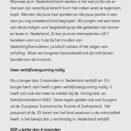
Wanneer je in Nederland komt werken is het wel zo fijn als er
mensen zijn waarbij je terecht kunt met zaken waar je tegenaan
loopt. Mensen die jouw taal spreken en die jouw positie in een
voor jou nog onbekend land begrijpen. Wij zorgen met een team
van deskundigen voor begeleiding op alle gebieden van wonen
en leven in Nederland. Zo kan je onze intercedenten 24/7
bereiken voor o.a. hulp bij het invullen van
(belasting)formulieren, juridisch advies of het volgen van
scholing. Maar we fungeren bijvoorbeeld ook als tolk bij een
bezoek aan de huisarts.
Geen verblijfsvergunning nodig
Als u langer dan 3 maanden in Nederland verblijft en EU-
burger bent, dan heeft u geen verblijfsvergunning nodig. U
hoeft zich ook niet meer te melden bij de Immigratie- en
Natralisatiedienst (IND). Deze regels gelden ook voor burgers
uit de Europese Economische Ruimte of Zwitserland. Het
paspoort of de ID-kaart van het land waarvan u de nationaliteit
heeft, is het bewijs dat u rechtmatig in Nederland verblijft.
Blijft u korter dan 4 maanden