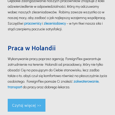
Głębokie zaangażowanie naszych pracowników znajduje z kolei
odzwierciedlenie w odpowiedzialności, którą my odczuwamy
wobec naszych zleceniodawców. Robimy zawsze wszystko co w
naszej mocy, aby zadbać o jak najlepszą wzajemną współpracę.
Szczęśliwi
pracownicy
i
zleceniodawcy
– w tym tkwi nasza siła i
stąd czerpiemy poczucie satysfakcji.
Praca w Holandii
Wykonywanie pracy poprzez agencję ForeignFlex gwarantuje
zatrudnienie na terenie Holandii od pracodawcy, który nie tylko
obsadzi Cię na pasującym do Ciebie stanowisku, lecz zadba
także o to, abyś czuł się komfortowo również na płaszczyźnie życia
osobistego. ForeignFlex pomoże Ci znaleźć
zakwaterowanie
,
transport
do pracy oraz dobrego lekarza.
Czytaj więcej >>