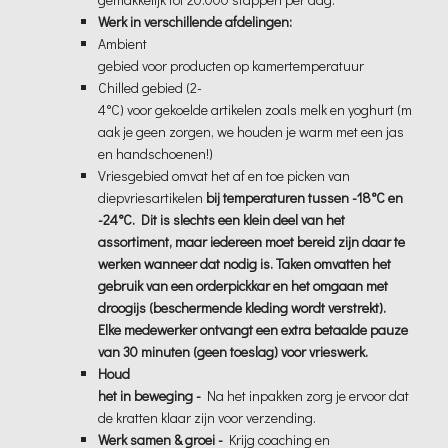
Werk in verschillende afdelingen:
Ambient
gebied voor producten op kamertemperatuur
Chilled gebied (2-
4°C) voor gekoelde artikelen zoals melk en yoghurt (m
aak je geen zorgen, we houden je warm met een jas
en handschoenen!)
Vriesgebied omvat het af en toe picken van
diepvriesartikelen
bij temperaturen tussen -18°C en
-24°C. Dit is slechts een klein deel van het
assortiment, maar iedereen moet bereid zijn daar te
werken wanneer dat nodig is. Taken omvatten het
gebruik van een orderpickkar en het omgaan met
droogijs (beschermende kleding wordt verstrekt).
Elke medewerker ontvangt een extra betaalde pauze
van 30 minuten (geen toeslag) voor vrieswerk.
Houd
het in beweging -
Na het inpakken zorg je ervoor dat
de kratten klaar zijn voor verzending.
Werk samen & groei -
Krijg coaching en