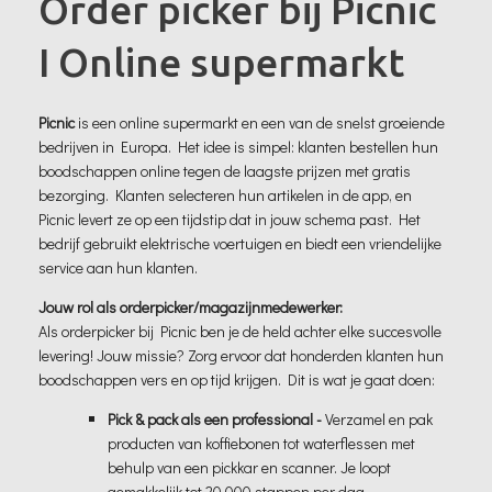
Order picker bij Picnic
I Online supermarkt
Picnic
is een online supermarkt en een van de snelst groeiende
bedrijven in Europa. Het idee is simpel: klanten bestellen hun
boodschappen online tegen de laagste prijzen met gratis
bezorging. Klanten selecteren hun artikelen in de app, en
Picnic levert ze op een tijdstip dat in jouw schema past. Het
bedrijf gebruikt elektrische voertuigen en biedt een vriendelijke
service aan hun klanten.
Jouw rol als orderpicker/magazijnmedewerker:
Als orderpicker bij Picnic ben je de held achter elke succesvolle
levering! Jouw missie? Zorg ervoor dat honderden klanten hun
boodschappen vers en op tijd krijgen. Dit is wat je gaat doen:
Pick & pack als een professional -
Verzamel en pak
producten van koffiebonen tot waterflessen met
behulp van een pickkar en scanner. Je loopt
gemakkelijk tot 20.000 stappen per dag.